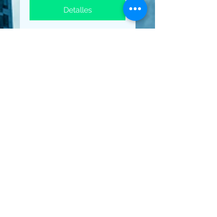
Detalles
HOMENAJE PATRIO
A HONDURA
jue, 15 sept
Leer más