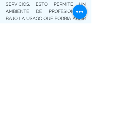
SERVICIOS. ESTO PERMITE UN
AMBIENTE DE PROFESIONALES
BAJO LA USAGC QUE PODRÍA ABRIR
UN INFINITO DE OPORTUNIDADES A
SU NEGOCIO.
LIBRO VIRTUAL
Y REVISTA
CON LA REVISTA Y EL LIBRO VIRTUAL DE
USAGC?
ESTAMOS CREANDO CONEXIONES,
CONSTRUYENDO IMAGEN, CONFIANZA Y
PRESTIGIO GLOBAL A TU SERVICIO Y TU
NEGOCIO:
PROMOCIÓN Y PUBLICIDAD,
ASESORÍA Y FORMACIÓN, ASESORÍA Y
FORMACIÓN, DESARROLLO DE
NEGOCIOS,
DIRECTO
REFERENCIAS