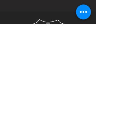
Oficial Nombramiento /Miembros de
Honor de la Comunidad FVE
VIRTUAL MAGAZINE /
EDICIÓN ESPECIAL
DESCARGA
© 2019 USA Global Commerce, El Libro de los
Negocios - USAGC Global Connect Publishing